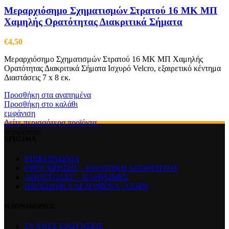
Μεραρχιόσημο Σχηματισμών Στρατού 16 ΜΚ ΜΠ
Χαμηλής Ορατότητας Διακριτικά Σήματα
€
4,50
Μεραρχιόσημο Σχηματισμών Στρατού 16 ΜΚ ΜΠ Χαμηλής
Ορατότητας Διακριτικά Σήματα Ισχυρό Velcro, εξαιρετικό κέντημα
Διαστάσεις 7 x 8 εκ.
Προσθήκη στα αγαπημένα
Προσθήκη στο καλάθι
εμφάνιση
Δείτε περισσότερα προϊόντα...
περιμένετε
ΧΡΗΣΙΜΑ
ΕΠΙΚΟΙΝΩΝΙΑ
ΟΡΟΙ ΧΡΗΣΗΣ – ΠΟΛΙΤΙΚΗ ΑΠΟΡΡΗΤΟΥ
ΑΠΟΣΤΟΛΕΣ – ΠΛΗΡΩΜΕΣ
ΠΡΟΣΩΠΙΚΑ ΔΕΔΟΜΕΝΑ / GDPR
ΠΛΗΡΟΦΟΡΙΕΣ
ΣΥΧΝΕΣ ΕΡΩΤΗΣΕΙΣ