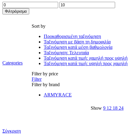
Ελάχιστη
Μέγιστη
τιμή
τιμή
Φιλτράρισμα
Sort by
Προκαθορισμένη ταξινόμηση
Ταξινόμηση με βάση τη δημοφιλία
Ταξινόμηση κατά μέση βαθμολογία
Ταξινόμηση: Τελευταία
Ταξινόμηση κατά τιμή: χαμηλή προς υψηλή
Categories
Ταξινόμηση κατά τιμή: υψηλή προς χαμηλή
Filter by price
Filter
Filter by brand
ARMYRACE
Show
9
12
18
24
Σύγκριση