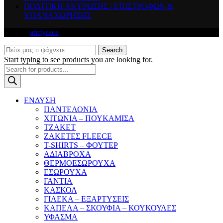
ΠΟΛΙΤΙΚΗ ΑΚΥΡΩΣΗΣ / ΕΠΙΣΤΡΟΦΩΝ &
ΥΠΑΝΑΧΩΡΗΣΗΣ
© 2026
armyrace
. All rights reserved
Search
Start typing to see products you are looking for.
Products
search
ΕΝΔΥΣΗ
ΠΑΝΤΕΛΟΝΙΑ
ΧΙΤΩΝΙΑ – ΠΟΥΚΑΜΙΣΑ
ΤΖΑΚΕΤ
ΖΑΚΕΤΕΣ FLEECE
T-SHIRTS – ΦΟΥΤΕΡ
ΑΔΙΑΒΡΟΧΑ
ΘΕΡΜΟΕΣΩΡΟΥΧΑ
ΕΣΩΡΟΥΧΑ
ΓΑΝΤΙΑ
ΚΑΣΚΟΛ
ΓΙΛΕΚΑ – ΕΞΑΡΤΥΣΕΙΣ
ΚΑΠΕΛΑ – ΣΚΟΥΦΙΑ – ΚΟΥΚΟΥΛΕΣ
ΥΦΑΣΜΑ