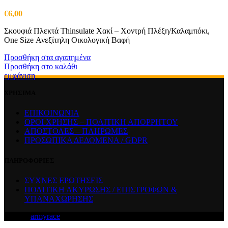
€
6,00
Σκουφιά Πλεκτά Thinsulate Χακί – Χοντρή Πλέξη/Καλαμπόκι,
One Size Ανεξίτηλη Οικολογική Βαφή
Προσθήκη στα αγαπημένα
Προσθήκη στο καλάθι
εμφάνιση
ΧΡΗΣΙΜΑ
ΕΠΙΚΟΙΝΩΝΙΑ
ΟΡΟΙ ΧΡΗΣΗΣ – ΠΟΛΙΤΙΚΗ ΑΠΟΡΡΗΤΟΥ
ΑΠΟΣΤΟΛΕΣ – ΠΛΗΡΩΜΕΣ
ΠΡΟΣΩΠΙΚΑ ΔΕΔΟΜΕΝΑ / GDPR
ΠΛΗΡΟΦΟΡΙΕΣ
ΣΥΧΝΕΣ ΕΡΩΤΗΣΕΙΣ
ΠΟΛΙΤΙΚΗ ΑΚΥΡΩΣΗΣ / ΕΠΙΣΤΡΟΦΩΝ &
ΥΠΑΝΑΧΩΡΗΣΗΣ
© 2026
armyrace
. All rights reserved