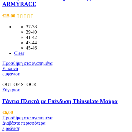
ARMYRACE
€
15,00
37-38
39-40
41-42
43-44
45-46
Clear
Προσθήκη στα αγαπημένα
Αυτό
Επιλογή
το
εμφάνιση
προϊόν
έχει
OUT OF STOCK
πολλαπλές
Σύγκριση
παραλλαγές.
Οι
Γάντια Πλεκτά με Επένδυση Thinsulate Μαύρα
επιλογές
μπορούν
€
6,00
να
Προσθήκη στα αγαπημένα
επιλεγούν
Διαβάστε περισσότερα
στη
εμφάνιση
σελίδα