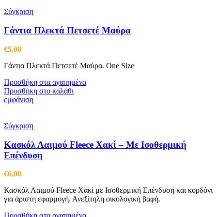
του
Σύγκριση
προϊόντος
Γάντια Πλεκτά Πετσετέ Μαύρα
€
5,00
Γάντια Πλεκτά Πετσετέ Μαύρα. One Size
Προσθήκη στα αγαπημένα
Προσθήκη στο καλάθι
εμφάνιση
Σύγκριση
Κασκόλ Λαιμού Fleece Χακί – Με Ισοθερμική
Επένδυση
€
6,00
Κασκόλ Λαιμού Fleece Χακί με Ισοθερμική Επένδυση και κορδόνι
για άριστη εφαρμογή. Ανεξίτηλη οικολογική βαφή.
Προσθήκη στα αγαπημένα