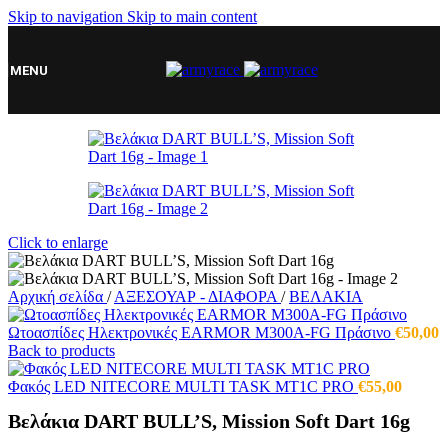
Skip to navigation
Skip to main content
MENU
Click to enlarge
Αρχική σελίδα
/
ΑΞΕΣΟΥΑΡ - ΔΙΑΦΟΡΑ
/
ΒΕΛΑΚΙΑ
Ωτοασπίδες Ηλεκτρονικές EARMOR M300A-FG Πράσινο
€
50,00
Back to products
Φακός LED NITECORE MULTI TASK MT1C PRO
€
55,00
Βελάκια DART BULL’S, Mission Soft Dart 16g