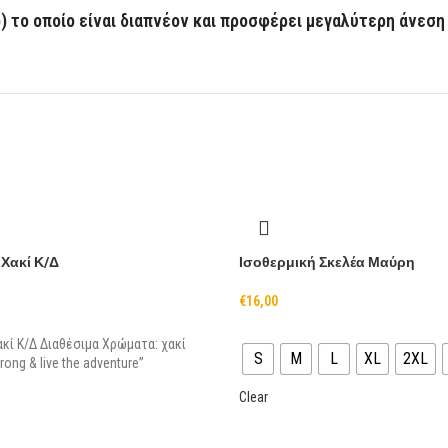
) το οποίο είναι διαπνέον και προσφέρει μεγαλύτερη άνεσ
 Χακί Κ/Δ
Ισοθερμική Σκελέα Μαύρη
€
16,00
ακί Κ/Δ Διαθέσιμα Χρώματα: χακί
S
M
L
XL
2XL
trong & live the adventure”
Clear