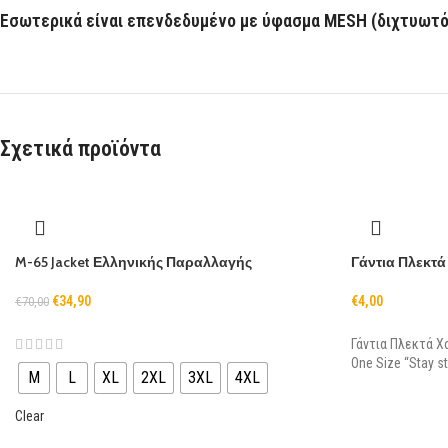
Εσωτερικά είναι επενδεδυμένο με ύφασμα
MESH
(διχτυωτό
Σχετικά προϊόντα
M-65 Jacket Ελληνικής Παραλλαγής
Γάντια Πλεκτά
€
34,90
€
4,00
€
70,00
Γάντια Πλεκτά Χ
One Size “Stay s
M
L
XL
2XL
3XL
4XL
Clear