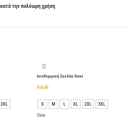
η κατά την πολύωρη χρήση
Ισοθερμική Σκελέα Χακί
€
16,00
3XL
S
M
L
XL
2XL
3XL
Clear