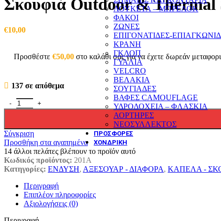
Σκουφιά Outdoor & Thermal
ΛΟΥΚΕΤΑ – ΜΠΡΕΛΟΚ
ΦΑΚΟΙ
ΖΩΝΕΣ
€
10,00
ΕΠΙΓΟΝΑΤΙΔΕΣ-ΕΠΙΑΓΚΩΝΙ
ΚΡΑΝΗ
ΓΚΛΟΠ
Προσθέστε
€
50,00
στο καλάθι σας για να έχετε δωρεάν μεταφορ
ΓΥΑΛΙΑ
VELCRO
ΒΕΛΑΚΙΑ
137 σε απόθεμα
ΣΟΥΓΙΑΔΕΣ
ΒΑΦΕΣ CAMOUFLAGE
Σκουφιά Outdoor & Thermal Sports Μαύρα ποσότητα
ΥΔΡΟΔΟΧΕΙΑ – ΦΛΑΣΚΙΑ
ΑΟΡΤΗΡΕΣ
ΝΕΟΣΥΛΛΕΚΤΟΣ
Σύγκριση
ΠΡΟΣΦΟΡΕΣ
Προσθήκη στα αγαπημένα
ΧΟΝΔΡΙΚΗ
14
άλλοι πελάτες βλέπουν το προϊόν αυτό
Κωδικός προϊόντος:
201Α
Κατηγορίες:
ΕΝΔΥΣΗ
,
ΑΞΕΣΟΥΑΡ - ΔΙΑΦΟΡΑ
,
ΚΑΠΕΛΑ - ΣΚ
Περιγραφή
Επιπλέον πληροφορίες
Αξιολογήσεις (0)
Περιγραφή