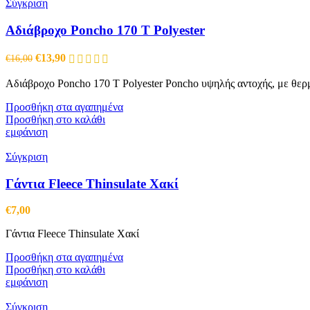
Σύγκριση
Αδιάβροχο Poncho 170 T Polyester
Original
Η
€
13,90
€
16,00
price
τρέχουσα
was:
τιμή
Αδιάβροχο Poncho 170 T Polyester Poncho υψηλής αντοχής, με θερμ
€16,00.
είναι:
€13,90.
Προσθήκη στα αγαπημένα
Προσθήκη στο καλάθι
εμφάνιση
Σύγκριση
Γάντια Fleece Thinsulate Χακί
€
7,00
Γάντια Fleece Thinsulate Χακί
Προσθήκη στα αγαπημένα
Προσθήκη στο καλάθι
εμφάνιση
Σύγκριση