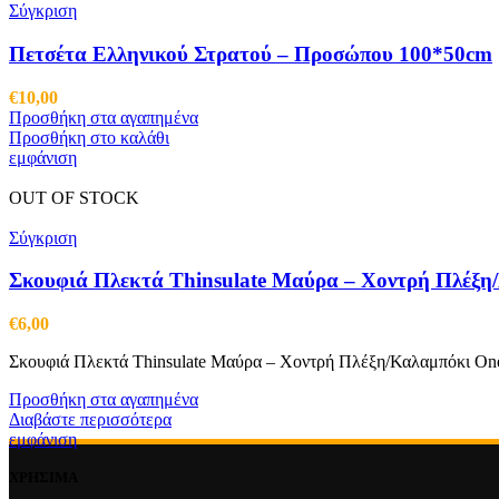
Σύγκριση
Πετσέτα Ελληνικού Στρατού – Προσώπου 100*50cm
€
10,00
Προσθήκη στα αγαπημένα
Προσθήκη στο καλάθι
εμφάνιση
OUT OF STOCK
Σύγκριση
Σκουφιά Πλεκτά Thinsulate Μαύρα – Χοντρή Πλέξη
€
6,00
Σκουφιά Πλεκτά Thinsulate Μαύρα – Χοντρή Πλέξη/Καλαμπόκι One
Προσθήκη στα αγαπημένα
Διαβάστε περισσότερα
εμφάνιση
ΧΡΗΣΙΜΑ