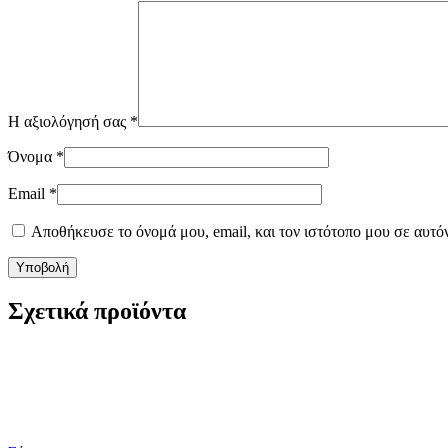
Η αξιολόγησή σας
*
Όνομα
*
Email
*
Αποθήκευσε το όνομά μου, email, και τον ιστότοπο μου σε αυτό
Σχετικά προϊόντα
€2,10 OFF
€2,10 OFF
-13 %
-13 %