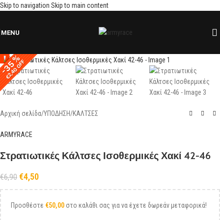
Skip to navigation
Skip to main content
MENU
Click to enlarge
-35 %
-35 %
€2,40 OFF
€2,40 OFF
Αρχική σελίδα
/
ΥΠΟΔΗΣΗ
/
ΚΑΛΤΣΕΣ
ARMYRACE
Στρατιωτικές Κάλτσες Ισοθερμικές Χακί 42-46
€
4,50
€
6,90
Προσθέστε
€
50,00
στο καλάθι σας για να έχετε δωρεάν μεταφορικά!