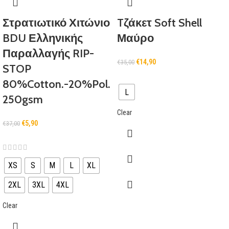
Στρατιωτικό Χιτώνιο
Tζάκετ Soft Shell
BDU Ελληνικής
Μαύρο
Παραλλαγής RIP-
€
14,90
€
35,00
STOP
80%Cotton.-20%Pol.
L
250gsm
Clear
€
5,90
€
37,00
XS
S
M
L
XL
2XL
3XL
4XL
Clear