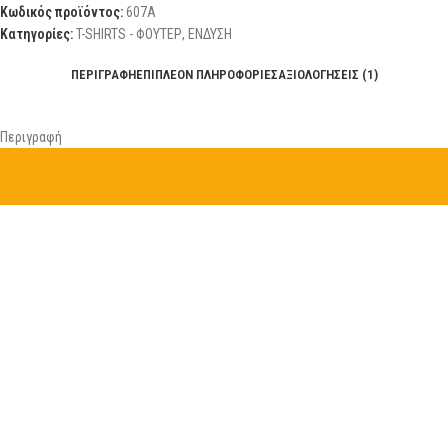
Κωδικός προϊόντος:
607Α
Κατηγορίες:
T-SHIRTS - ΦΟΥΤΕΡ
,
ΕΝΔΥΣΗ
ΠΕΡΙΓΡΑΦΉ
ΕΠΙΠΛΈΟΝ ΠΛΗΡΟΦΟΡΊΕΣ
ΑΞΙΟΛΟΓΉΣΕΙΣ (1)
Περιγραφή
Στρατιωτικό μπλουζάκι κοντομάνικο Ελληνικής παραλλαγής
100% Βαμβακερό, Ανεξίτηλα χρώματα