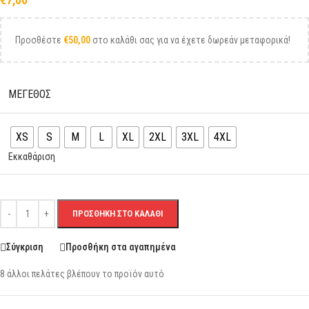
Προσθέστε
€
50,00
στο καλάθι σας για να έχετε δωρεάν μεταφορικά!
ΜΕΓΕΘΟΣ
XS
S
M
L
XL
2XL
3XL
4XL
Εκκαθάριση
ΠΡΟΣΘΉΚΗ ΣΤΟ ΚΑΛΆΘΙ
Σύγκριση
Προσθήκη στα αγαπημένα
8
άλλοι πελάτες βλέπουν το προϊόν αυτό