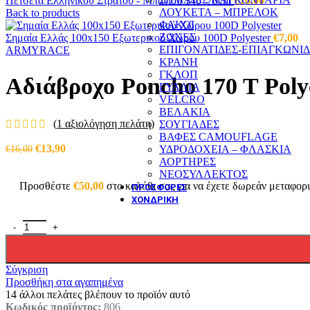
Πετσέτα Ελληνικού Στρατού - Μπάνιου 140*70cm
€
16,00
ΛΟΥΚΕΤΑ – ΜΠΡΕΛΟΚ
Back to products
ΦΑΚΟΙ
ΖΩΝΕΣ
Σημαία Ελλάς 100x150 Εξωτερικού Χώρου 100D Polyester
€
7,00
ΕΠΙΓΟΝΑΤΙΔΕΣ-ΕΠΙΑΓΚΩΝΙ
ARMYRACE
ΚΡΑΝΗ
ΓΚΛΟΠ
Αδιάβροχο Poncho 170 T Poly
ΓΥΑΛΙΑ
VELCRO
ΒΕΛΑΚΙΑ
(
1
αξιολόγηση πελάτη)
ΣΟΥΓΙΑΔΕΣ
ΒΑΦΕΣ CAMOUFLAGE
Original
Η
€
13,90
€
16,00
ΥΔΡΟΔΟΧΕΙΑ – ΦΛΑΣΚΙΑ
price
τρέχουσα
ΑΟΡΤΗΡΕΣ
was:
τιμή
ΝΕΟΣΥΛΛΕΚΤΟΣ
€16,00.
είναι:
Προσθέστε
€
50,00
στο καλάθι σας για να έχετε δωρεάν μεταφορ
ΠΡΟΣΦΟΡΕΣ
€13,90.
ΧΟΝΔΡΙΚΗ
Αδιάβροχο Poncho 170 T Polyester ποσότητα
Σύγκριση
Προσθήκη στα αγαπημένα
14
άλλοι πελάτες βλέπουν το προϊόν αυτό
Κωδικός προϊόντος:
806