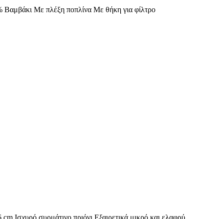
Βαμβάκι Με πλέξη ποπλίνα Με θήκη για φίλτρο
 cm Ισχυρό συρμάτινο πριόνι Εξαιρετικά μικρό και ελαφρύ