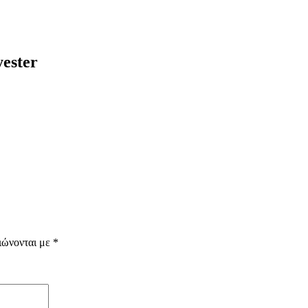
ester
ιώνονται με
*