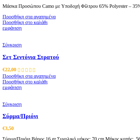
επιλεγούν
Μάσκα Προσώπου Camo με Υποδοχή Φίλτρου 65% Polyester – 35% 
στη
σελίδα
Προσθήκη στα αγαπημένα
του
Προσθήκη στο καλάθι
προϊόντος
εμφάνιση
Σύγκριση
Σετ Σεντόνια Στρατού
€
22,00
Προσθήκη στα αγαπημένα
Προσθήκη στο καλάθι
εμφάνιση
Σύγκριση
Σύρμα/Πριόνι
€
3,50
Σύρμα/Πριόνι Βάρος 16 gr Συνολικό μήκος: 70 cm Μήκος κοπής: 56