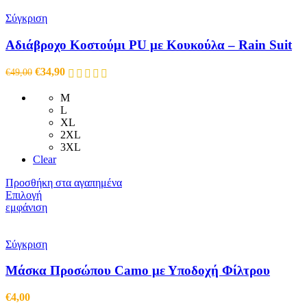
Σύγκριση
Αδιάβροχο Κοστούμι PU με Κουκούλα – Rain Suit
Original
Η
€
34,90
€
49,00
price
τρέχουσα
was:
τιμή
M
€49,00.
είναι:
L
€34,90.
XL
2XL
3XL
Clear
Προσθήκη στα αγαπημένα
Αυτό
Επιλογή
το
εμφάνιση
προϊόν
έχει
πολλαπλές
Σύγκριση
παραλλαγές.
Οι
Μάσκα Προσώπου Camo με Υποδοχή Φίλτρου
επιλογές
μπορούν
€
4,00
να