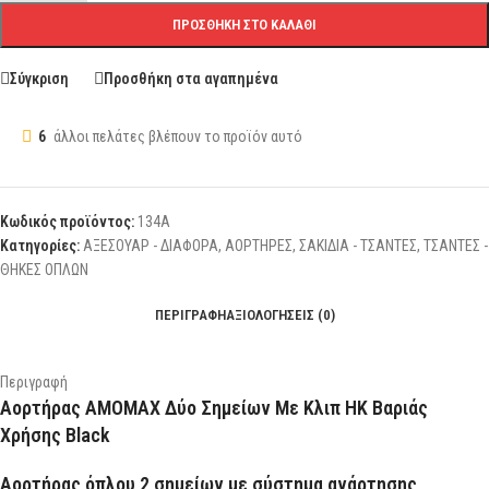
ΠΡΟΣΘΉΚΗ ΣΤΟ ΚΑΛΆΘΙ
Σύγκριση
Προσθήκη στα αγαπημένα
6
άλλοι πελάτες βλέπουν το προϊόν αυτό
Κωδικός προϊόντος:
134Α
Κατηγορίες:
ΑΞΕΣΟΥΑΡ - ΔΙΑΦΟΡΑ
,
ΑΟΡΤΗΡΕΣ
,
ΣΑΚΙΔΙΑ - ΤΣΑΝΤΕΣ
,
ΤΣΑΝΤΕΣ -
ΘΗΚΕΣ ΟΠΛΩΝ
ΠΕΡΙΓΡΑΦΉ
ΑΞΙΟΛΟΓΉΣΕΙΣ (0)
Περιγραφή
Αορτήρας AMOMAX Δύο Σημείων Με Κλιπ HK Βαριάς
Χρήσης Black
Αορτήρας όπλου 2 σημείων με σύστημα ανάρτησης