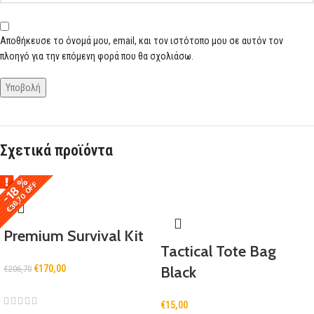
Αποθήκευσε το όνομά μου, email, και τον ιστότοπο μου σε αυτόν τον
πλοηγό για την επόμενη φορά που θα σχολιάσω.
Σχετικά προϊόντα
-18 %
-18 %
€36,70 OFF
€36,70 OFF
Premium Survival Kit
Tactical Tote Bag
€
170,00
Black
€
206,70
€
15,00