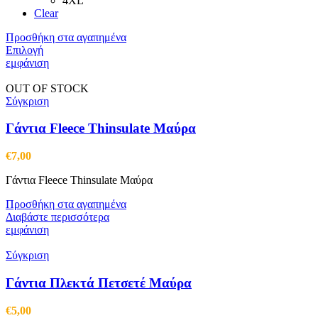
4XL
Clear
Προσθήκη στα αγαπημένα
Αυτό
Επιλογή
το
εμφάνιση
προϊόν
έχει
OUT OF STOCK
πολλαπλές
Σύγκριση
παραλλαγές.
Οι
Γάντια Fleece Thinsulate Μαύρα
επιλογές
μπορούν
€
7,00
να
επιλεγούν
Γάντια Fleece Thinsulate Μαύρα
στη
σελίδα
Προσθήκη στα αγαπημένα
του
Διαβάστε περισσότερα
προϊόντος
εμφάνιση
Σύγκριση
Γάντια Πλεκτά Πετσετέ Μαύρα
€
5,00