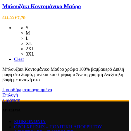
Μπλουζάκι Κοντομάνικο Μαύρο
Original
Η
€
7,70
€
11,00
price
τρέχουσα
S
was:
τιμή
M
€11,00.
είναι:
L
€7,70.
XL
2XL
3XL
Clear
Μπλουζάκι Κοντομάνικο Μαύρο χρώμα 100% βαμβακερό Διπλή
ραφή στο λαιμό, μανίκια και στρίφωμα Άνετη γραμμή Ανεξίτηλη
βαφή με αντοχή στο
Προσθήκη στα αγαπημένα
Αυτό
Επιλογή
το
εμφάνιση
προϊόν
έχει
ΧΡΗΣΙΜΑ
πολλαπλές
παραλλαγές.
ΕΠΙΚΟΙΝΩΝΙΑ
Οι
ΟΡΟΙ ΧΡΗΣΗΣ – ΠΟΛΙΤΙΚΗ ΑΠΟΡΡΗΤΟΥ