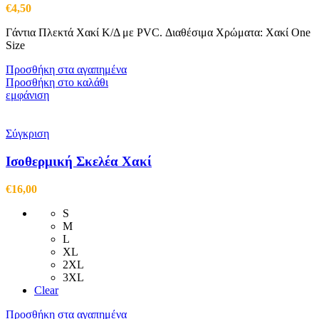
€
4,50
Γάντια Πλεκτά Χακί Κ/Δ με PVC. Διαθέσιμα Χρώματα: Χακί One
Size
Προσθήκη στα αγαπημένα
Προσθήκη στο καλάθι
εμφάνιση
Σύγκριση
Ισοθερμική Σκελέα Χακί
€
16,00
S
M
L
XL
2XL
3XL
Clear
Προσθήκη στα αγαπημένα