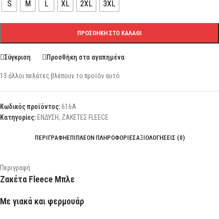
S
M
L
XL
2XL
3XL
ΠΡΟΣΘΉΚΗ ΣΤΟ ΚΑΛΆΘΙ
Σύγκριση
Προσθήκη στα αγαπημένα
13
άλλοι πελάτες βλέπουν το προϊόν αυτό
Κωδικός προϊόντος:
616Α
Κατηγορίες:
ΕΝΔΥΣΗ
,
ΖΑΚΕΤΕΣ FLEECE
ΠΕΡΙΓΡΑΦΉ
ΕΠΙΠΛΈΟΝ ΠΛΗΡΟΦΟΡΊΕΣ
ΑΞΙΟΛΟΓΉΣΕΙΣ (0)
Περιγραφή
Ζακέτα Fleece Μπλε
Με γιακά και φερμουάρ