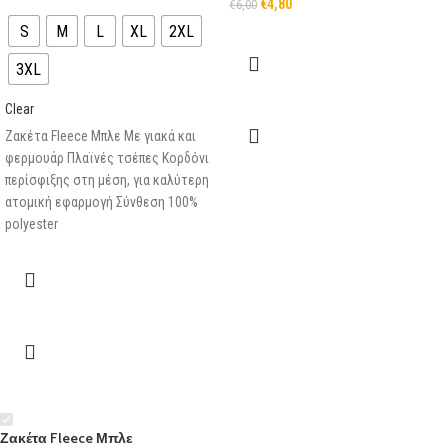
€
4,80
€
6,00
S
M
L
XL
2XL
3XL
Clear
Ζακέτα Fleece Μπλε Με γιακά και
φερμουάρ Πλαϊνές τσέπες Κορδόνι
περίσφιξης στη μέση, για καλύτερη
ατομική εφαρμογή Σύνθεση 100%
polyester
Ζακέτα Fleece Μπλε