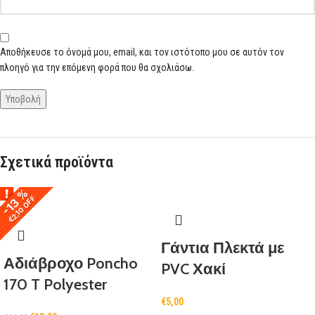
Αποθήκευσε το όνομά μου, email, και τον ιστότοπο μου σε αυτόν τον
πλοηγό για την επόμενη φορά που θα σχολιάσω.
Σχετικά προϊόντα
-13 %
-13 %
€2,10 OFF
€2,10 OFF
Γάντια Πλεκτά με
Αδιάβροχο Poncho
PVC Χακί
170 T Polyester
€
5,00