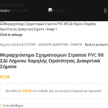
OUT OF STOCK
OUT OF STOCK
Skip to navigation
Skip to main content
MENU
Click to enlarge
Αρχική σελίδα
/
ΑΞΕΣΟΥΑΡ - ΔΙΑΦΟΡΑ
/
ΔΙΑΚΡΙΤΙΚΑ - ΣΗΜΑΤΑ
Back to products
Μεραρχιόσημο Σχηματισμών Στρατού PVC 88
ΣΔΙ Λήμνου Χαμηλής Ορατότητας Διακριτικά
Σήματα
€
5,50
Προσθέστε
€
50,00
στο καλάθι σας για να έχετε δωρεάν μεταφορικά!
5 σε απόθεμα