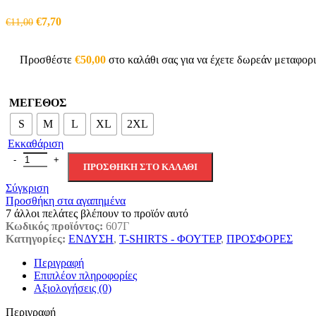
Original
Η
€
7,70
€
11,00
price
τρέχουσα
was:
τιμή
€11,00.
είναι:
Προσθέστε
€
50,00
στο καλάθι σας για να έχετε δωρεάν μεταφορ
€7,70.
ΜΕΓΕΘΟΣ
S
M
L
XL
2XL
Εκκαθάριση
Μπλουζάκι Κοντομάνικο Χακί ποσότητα
ΠΡΟΣΘΉΚΗ ΣΤΟ ΚΑΛΆΘΙ
Σύγκριση
Προσθήκη στα αγαπημένα
7
άλλοι πελάτες βλέπουν το προϊόν αυτό
Κωδικός προϊόντος:
607Γ
Κατηγορίες:
ΕΝΔΥΣΗ
,
T-SHIRTS - ΦΟΥΤΕΡ
,
ΠΡΟΣΦΟΡΕΣ
Περιγραφή
Επιπλέον πληροφορίες
Αξιολογήσεις (0)
Περιγραφή