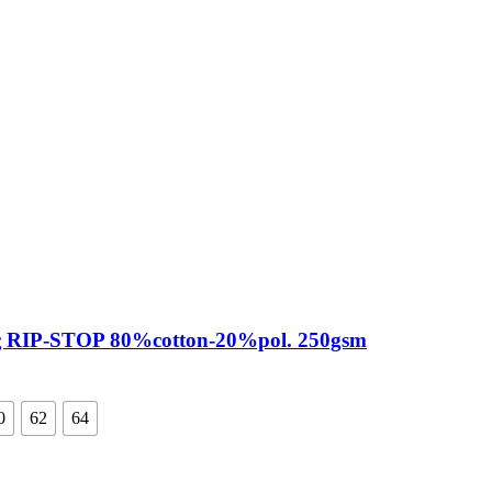
ς RIP-STOP 80%cotton-20%pol. 250gsm
0
62
64