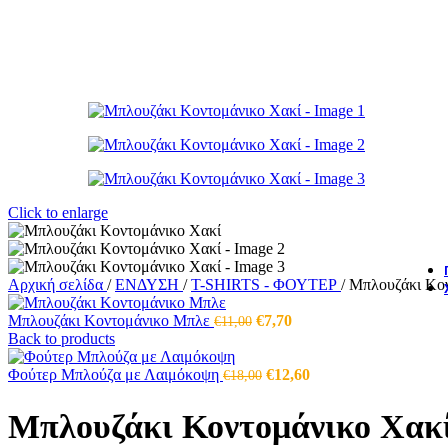
€3,30 OFF
€3,30 OFF
-30 %
-30 %
Click to enlarge
Αρχική σελίδα
/
ΕΝΔΥΣΗ
/
T-SHIRTS - ΦΟΥΤΕΡ
/
Μπλουζάκι Κον
Original
Η
Μπλουζάκι Κοντομάνικο Μπλε
€
7,70
€
11,00
price
τρέχουσα
Back to products
was:
τιμή
€11,00.
Original
είναι:
Η
Φούτερ Μπλούζα με Λαιμόκοψη
€
12,60
€
18,00
price
€7,70.
τρέχουσα
was:
τιμή
Μπλουζάκι Κοντομάνικο Χακ
€18,00.
είναι:
€12,60.