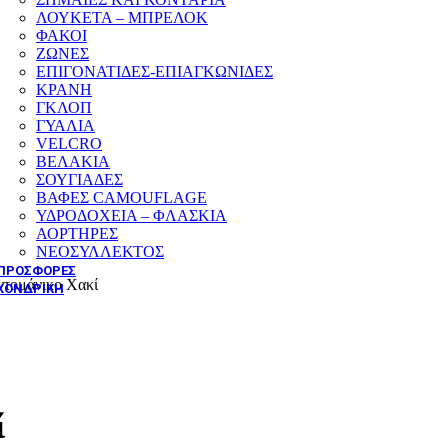
ΛΟΥΚΕΤΑ – ΜΠΡΕΛΟΚ
ΦΑΚΟΙ
ΖΩΝΕΣ
ΕΠΙΓΟΝΑΤΙΔΕΣ-ΕΠΙΑΓΚΩΝΙΔΕΣ
ΚΡΑΝΗ
ΓΚΛΟΠ
ΓΥΑΛΙΑ
VELCRO
ΒΕΛΑΚΙΑ
ΣΟΥΓΙΑΔΕΣ
ΒΑΦΕΣ CAMOUFLAGE
ΥΔΡΟΔΟΧΕΙΑ – ΦΛΑΣΚΙΑ
ΑΟΡΤΗΡΕΣ
ΝΕΟΣΥΛΛΕΚΤΟΣ
ΠΡΟΣΦΟΡΕΣ
τομάνικο Χακί
ΧΟΝΔΡΙΚΗ
ί