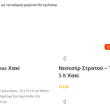
 για την επόμενη φορά που θα σχολιάσω.
O
eas Χακί
Νεσεσέρ Στρατού – T
5 lt Χακί
€
12,00
 Διαστάσεις: 23 x 15 x 5 cm Velcro
 σημάτων Σύστημα molle στη
ά για