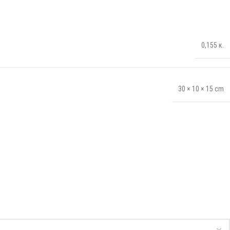
0,155 κ.
30 × 10 × 15 cm