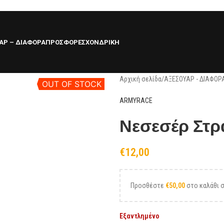
ΑΡ – ΔΙΑΦΟΡΑ
ΠΡΟΣΦΟΡΕΣ
ΧΟΝΔΡΙΚΗ
Αρχική σελίδα
/
ΑΞΕΣΟΥΑΡ - ΔΙΑΦΟΡ
OUT OF STOCK
ARMYRACE
Νεσεσέρ Στρατ
€
12,00
Προσθέστε
€
50,00
στο καλάθι σ
Εξαντλημένο