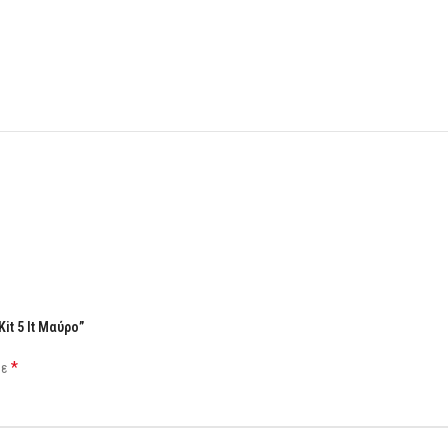
it 5 lt Μαύρο”
*
με