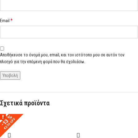
*
Email
Αποθήκευσε το όνομά μου, email, και τον ιστότοπο μου σε αυτόν τον
πλοηγό για την επόμενη φορά που θα σχολιάσω.
Σχετικά προϊόντα
-13 %
-13 %
€2,10 OFF
€2,10 OFF