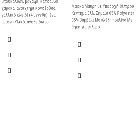
μπουκαλιών, μαχαίρι, κατσαβίδι,
Μάσκα Μαύρη με Υποδοχή Φίλτρου
χάρακα, ανοιχτήρι κονσέρβας,
Κέντημα Ελλ. Σημαία 65% Polyester –
γαλλικό κλειδί (4 μεγέθη), ένα
35% Βαμβάκι Με πλέξη ποπλίνα Με
πριόνι) Υλικό: ανοξείδωτο
θήκη για φίλτρο