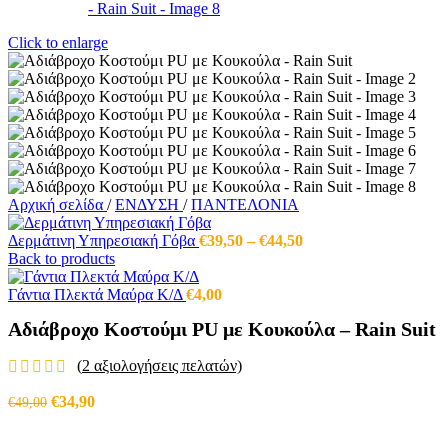
Click to enlarge
Αρχική σελίδα
/
ΕΝΔΥΣΗ
/
ΠΑΝΤΕΛΟΝΙΑ
Price
Δερμάτινη Υπηρεσιακή Γόβα
€
39,50
–
€
44,50
range:
Back to products
€39,50
through
Γάντια Πλεκτά Μαύρα Κ/Δ
€
4,00
€44,50
Αδιάβροχο Κοστούμι PU με Κουκούλα – Rain Suit
(
2
αξιολογήσεις πελατών)
Original
Η
€
34,90
€
49,00
price
τρέχουσα
was:
τιμή