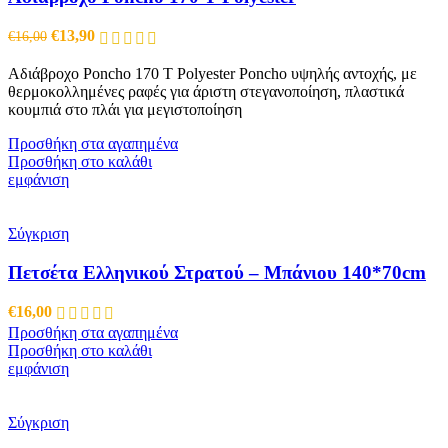
Original
Η
€
13,90
€
16,00
price
τρέχουσα
was:
τιμή
Αδιάβροχο Poncho 170 T Polyester Poncho υψηλής αντοχής, με
€16,00.
είναι:
θερμοκολλημένες ραφές για άριστη στεγανοποίηση, πλαστικά
€13,90.
κουμπιά στο πλάι για μεγιστοποίηση
Προσθήκη στα αγαπημένα
Προσθήκη στο καλάθι
εμφάνιση
Σύγκριση
Πετσέτα Ελληνικού Στρατού – Μπάνιου 140*70cm
€
16,00
Προσθήκη στα αγαπημένα
Προσθήκη στο καλάθι
εμφάνιση
Σύγκριση