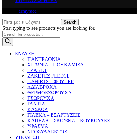
ΥΠΑΝΑΧΩΡΗΣΗΣ
© 2026
armyrace
. All rights reserved
Search
Start typing to see products you are looking for.
Products
search
ΕΝΔΥΣΗ
ΠΑΝΤΕΛΟΝΙΑ
ΧΙΤΩΝΙΑ – ΠΟΥΚΑΜΙΣΑ
ΤΖΑΚΕΤ
ΖΑΚΕΤΕΣ FLEECE
T-SHIRTS – ΦΟΥΤΕΡ
ΑΔΙΑΒΡΟΧΑ
ΘΕΡΜΟΕΣΩΡΟΥΧΑ
ΕΣΩΡΟΥΧΑ
ΓΑΝΤΙΑ
ΚΑΣΚΟΛ
ΓΙΛΕΚΑ – ΕΞΑΡΤΥΣΕΙΣ
ΚΑΠΕΛΑ – ΣΚΟΥΦΙΑ – ΚΟΥΚΟΥΛΕΣ
ΥΦΑΣΜΑ
ΝΕΟΣΥΛΛΕΚΤΟΣ
ΥΠΟΔΗΣΗ