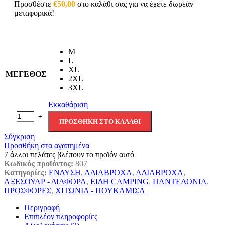
€49,00.
είναι:
Προσθέστε
€
50,00
στο καλάθι σας για να έχετε δωρεάν
€34,90.
μεταφορικά!
M
L
XL
ΜΕΓΕΘΟΣ
2XL
3XL
Εκκαθάριση
Αδιάβροχο Κοστούμι PU με Κουκούλα - Rain Suit ποσότητα
ΠΡΟΣΘΉΚΗ ΣΤΟ ΚΑΛΆΘΙ
Σύγκριση
Προσθήκη στα αγαπημένα
7
άλλοι πελάτες βλέπουν το προϊόν αυτό
Κωδικός προϊόντος:
807
Κατηγορίες:
ΕΝΔΥΣΗ
,
ΑΔΙΑΒΡΟΧΑ
,
ΑΔΙΑΒΡΟΧΑ
,
ΑΞΕΣΟΥΑΡ - ΔΙΑΦΟΡΑ
,
ΕΙΔΗ CAMPING
,
ΠΑΝΤΕΛΟΝΙΑ
,
ΠΡΟΣΦΟΡΕΣ
,
ΧΙΤΩΝΙΑ - ΠΟΥΚΑΜΙΣΑ
Περιγραφή
Επιπλέον πληροφορίες