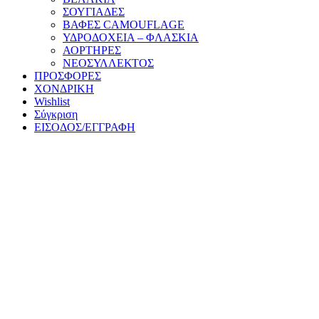
ΣΟΥΓΙΑΔΕΣ
ΒΑΦΕΣ CAMOUFLAGE
ΥΔΡΟΔΟΧΕΙΑ – ΦΛΑΣΚΙΑ
ΑΟΡΤΗΡΕΣ
ΝΕΟΣΥΛΛΕΚΤΟΣ
ΠΡΟΣΦΟΡΕΣ
ΧΟΝΔΡΙΚΗ
Wishlist
Σύγκριση
ΕΙΣΟΔΟΣ/ΕΓΓΡΑΦΗ
ΚΑΛΑΘΙ ΑΓΟΡΩΝ
ΚΛΕΙΣΙΜΟ
Είσοδος
ΚΛΕΙΣΙΜΟ
Δεν έχετε κάνει εγγραφή?
Δημιουργία λογαριασμού
Δήλωση Υπαναχώρησης (14 ημερών)