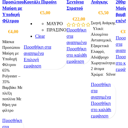
Προσώπου
Κουτάλι Πιρούνι
Σεντόνια
Ανάγκης
200gs
Μαύρη με
Στρατού
Μαύρο
€
5,00
€
5,50
Υποδοχή
βαμβα
€
22,00
Φίλτρου
επένδ
Σκηνή Ανάγκης
ΜΑΥΡΟ
Υλικό:
ΠΡΑΣΙΝΟ
Προσθήκη
€
4,00
€
35
Αλουμίνιο
Clear
στα
Προσ
Αντιανεμικό,
Μάσκα
αγαπημένα
στα
Εξαιρετικά
Προσθήκη στα
Προσώπου
Προσθήκη
αγαπη
Ελαφρύ,
αγαπημένα
Μαύρη με
στο καλάθι
Προσ
Αδιάβροχο
Υποδοχή
Αυτό
Επιλογή
εμφάνιση
στο κα
Χωρητικότητα:
Φίλτρου
το
εμφάνιση
2 άτομα
εμφάν
65%
προϊόν
Χρώμα: Silver
Polyester –
έχει
35%
Προσθήκη
πολλαπλές
Βαμβάκι Με
στα
παραλλαγές.
πλέξη
αγαπημένα
Οι
ποπλίνα Με
Προσθήκη
επιλογές
θήκη για
στο καλάθι
μπορούν
φίλτρο
εμφάνιση
να
Προσθήκη
επιλεγούν
στα