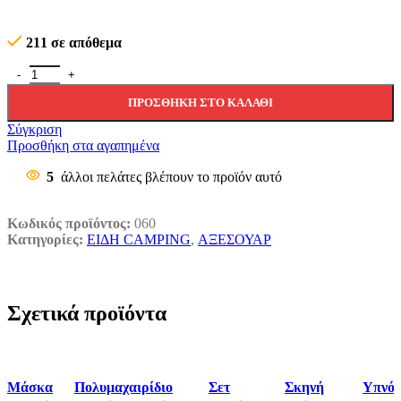
211 σε απόθεμα
Πολυεργαλείο Τσεκούρι/Σφυρί ποσότητα
ΠΡΟΣΘΉΚΗ ΣΤΟ ΚΑΛΆΘΙ
Σύγκριση
Προσθήκη στα αγαπημένα
5
άλλοι πελάτες βλέπουν το προϊόν αυτό
Κωδικός προϊόντος:
060
Κατηγορίες:
ΕΙΔΗ CAMPING
,
ΑΞΕΣΟΥΑΡ
Σχετικά προϊόντα
Μάσκα
Πολυμαχαιρίδιο
Σετ
Σκηνή
Υπνό