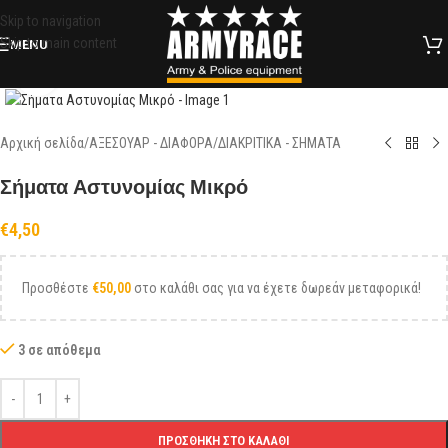
Skip to navigation
Skip to main content
MENU
Click to enlarge
Αρχική σελίδα
/
ΑΞΕΣΟΥΑΡ - ΔΙΑΦΟΡΑ
/
ΔΙΑΚΡΙΤΙΚΑ - ΣΗΜΑΤΑ
Σήματα Αστυνομίας Μικρό
€
4,50
Προσθέστε
€
50,00
στο καλάθι σας για να έχετε δωρεάν μεταφορικά!
3 σε απόθεμα
ΠΡΟΣΘΉΚΗ ΣΤΟ ΚΑΛΆΘΙ