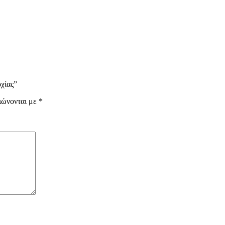
χίας”
ιώνονται με
*