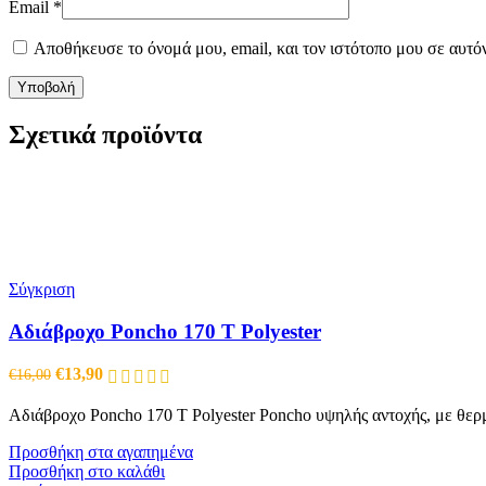
Email
*
Αποθήκευσε το όνομά μου, email, και τον ιστότοπο μου σε αυτό
Σχετικά προϊόντα
€2,10 OFF
€2,10 OFF
-13 %
-13 %
Σύγκριση
Αδιάβροχο Poncho 170 T Polyester
Original
Η
€
13,90
€
16,00
price
τρέχουσα
was:
τιμή
Αδιάβροχο Poncho 170 T Polyester Poncho υψηλής αντοχής, με θερμ
€16,00.
είναι:
€13,90.
Προσθήκη στα αγαπημένα
Προσθήκη στο καλάθι