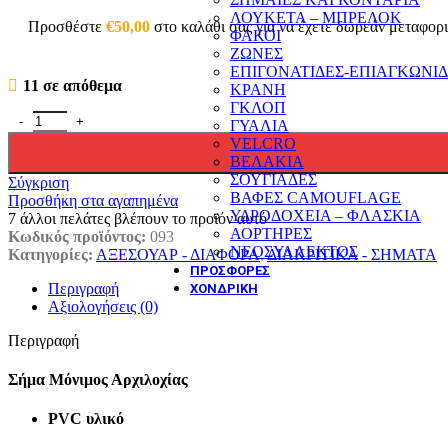
ΛΟΥΚΕΤΑ – ΜΠΡΕΛΟΚ
Προσθέστε
€
50,00
στο καλάθι σας για να έχετε δωρεάν μεταφορ
ΦΑΚΟΙ
ΖΩΝΕΣ
ΕΠΙΓΟΝΑΤΙΔΕΣ-ΕΠΙΑΓΚΩΝΙ
11 σε απόθεμα
ΚΡΑΝΗ
ΓΚΛΟΠ
Σήμα Μόνιμος Αρχιλοχίας ποσότητα
ΓΥΑΛΙΑ
VELCRO
ΒΕΛΑΚΙΑ
ΣΟΥΓΙΑΔΕΣ
Σύγκριση
ΒΑΦΕΣ CAMOUFLAGE
Προσθήκη στα αγαπημένα
ΥΔΡΟΔΟΧΕΙΑ – ΦΛΑΣΚΙΑ
7
άλλοι πελάτες βλέπουν το προϊόν αυτό
ΑΟΡΤΗΡΕΣ
Κωδικός προϊόντος:
093
ΝΕΟΣΥΛΛΕΚΤΟΣ
Κατηγορίες:
ΑΞΕΣΟΥΑΡ - ΔΙΑΦΟΡΑ
,
ΔΙΑΚΡΙΤΙΚΑ - ΣΗΜΑΤΑ
ΠΡΟΣΦΟΡΕΣ
Περιγραφή
ΧΟΝΔΡΙΚΗ
Αξιολογήσεις (0)
Περιγραφή
Σήμα Μόνιμος Αρχιλοχίας
PVC υλικό