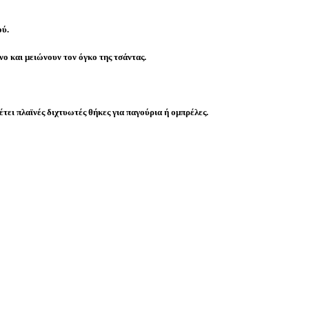
ού.
νο και μειώνουν τον όγκο της τσάντας.
τει πλαϊνές διχτυωτές θήκες για παγούρια ή ομπρέλες.