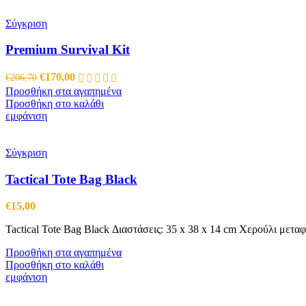
Σύγκριση
Premium Survival Kit
Original
Η
€
170,00
€
206,70
price
τρέχουσα
Προσθήκη στα αγαπημένα
was:
τιμή
Προσθήκη στο καλάθι
€206,70.
είναι:
εμφάνιση
€170,00.
Σύγκριση
Tactical Tote Bag Black
€
15,00
Tactical Tote Bag Black Διαστάσεις: 35 x 38 x 14 cm Χερούλι μετ
Προσθήκη στα αγαπημένα
Προσθήκη στο καλάθι
εμφάνιση