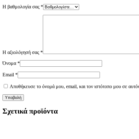
Η βαθμολογία σας
*
Η αξιολόγησή σας
*
Όνομα
*
Email
*
Αποθήκευσε το όνομά μου, email, και τον ιστότοπο μου σε αυτό
Σχετικά προϊόντα
€36,70 OFF
€36,70 OFF
-18 %
-18 %