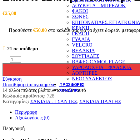
ΛΟΥΚΕΤΑ – ΜΠΡΕΛΟΚ
ΦΑΚΟΙ
€
25,00
ΖΩΝΕΣ
ΕΠΙΓΟΝΑΤΙΔΕΣ-ΕΠΙΑΓΚΩΝΙ
ΚΡΑΝΗ
Προσθέστε
€
50,00
στο καλάθι σας για να έχετε δωρεάν μεταφορ
ΓΚΛΟΠ
ΓΥΑΛΙΑ
VELCRO
21 σε απόθεμα
ΒΕΛΑΚΙΑ
ΣΟΥΓΙΑΔΕΣ
Σακίδιο Πλάτης 30lt Μαύρο Economy ποσότητα
ΒΑΦΕΣ CAMOUFLAGE
ΥΔΡΟΔΟΧΕΙΑ – ΦΛΑΣΚΙΑ
ΑΟΡΤΗΡΕΣ
ΝΕΟΣΥΛΛΕΚΤΟΣ
Σύγκριση
Προσθήκη στα αγαπημένα
ΠΡΟΣΦΟΡΕΣ
14
άλλοι πελάτες βλέπουν το προϊόν αυτό
ΧΟΝΔΡΙΚΗ
Κωδικός προϊόντος:
728
Κατηγορίες:
ΣΑΚΙΔΙΑ - ΤΣΑΝΤΕΣ
,
ΣΑΚΙΔΙΑ ΠΛΑΤΗΣ
Περιγραφή
Αξιολογήσεις (0)
Περιγραφή