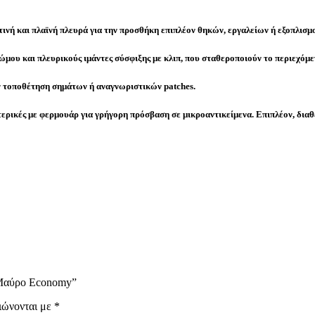
ινή και πλαϊνή πλευρά για την προσθήκη επιπλέον θηκών, εργαλείων ή εξοπλισμ
ώμου και πλευρικούς ιμάντες σύσφιξης με κλιπ, που σταθεροποιούν το περιεχόμε
ν τοποθέτηση σημάτων ή αναγνωριστικών patches.
ερικές με φερμουάρ για γρήγορη πρόσβαση σε μικροαντικείμενα. Επιπλέον, διαθέ
t Μαύρο Economy”
ιώνονται με
*