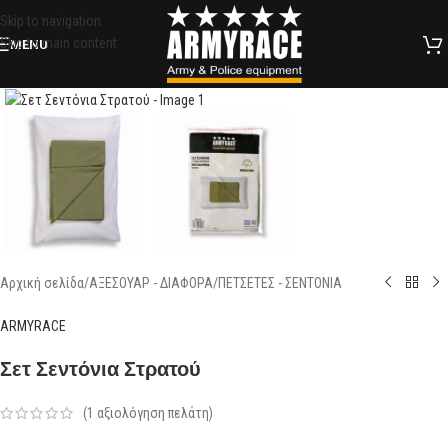
Skip to navigation
Skip to main content
MENU
Click to enlarge
Αρχική σελίδα
/
ΑΞΕΣΟΥΑΡ - ΔΙΑΦΟΡΑ
/
ΠΕΤΣΕΤΕΣ - ΣΕΝΤΟΝΙΑ
ARMYRACE
Σετ Σεντόνια Στρατού
(
1
αξιολόγηση πελάτη)