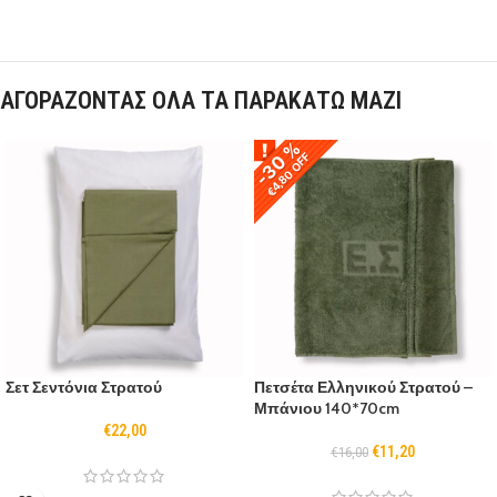
ΑΓΟΡΑΖΟΝΤΑΣ ΟΛΑ ΤΑ ΠΑΡΑΚΑΤΩ ΜΑΖΙ
-30 %
-30 %
€4,80 OFF
€4,80 OFF
Σετ Σεντόνια Στρατού
Πετσέτα Ελληνικού Στρατού –
Μπάνιου 140*70cm
€
22,00
€
11,20
€
16,00