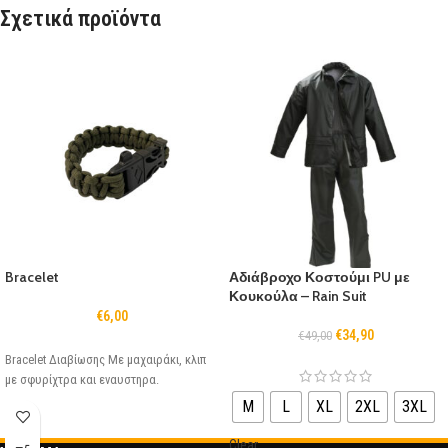
Σχετικά προϊόντα
Bracelet
Αδιάβροχο Κοστούμι PU με
Κουκούλα – Rain Suit
€
6,00
€
34,90
€
49,00
Bracelet Διαβίωσης Με μαχαιράκι, κλιπ
με σφυρίχτρα και εναυστηρα.
M
L
XL
2XL
3XL
Clear