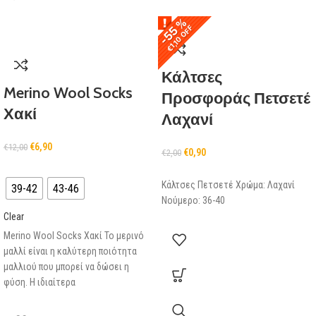
-55 %
-55 %
€1,10 OFF
€1,10 OFF
Κάλτσες
Merino Wool Socks
Προσφοράς Πετσετέ
Χακί
Λαχανί
€
6,90
€
12,00
€
0,90
€
2,00
Κάλτσες Πετσετέ Χρώμα: Λαχανί
39-42
43-46
Νούμερο: 36-40
Clear
Merino Wool Socks Χακί Το μερινό
μαλλί είναι η καλύτερη ποιότητα
μαλλιού που μπορεί να δώσει η
φύση. Η ιδιαίτερα