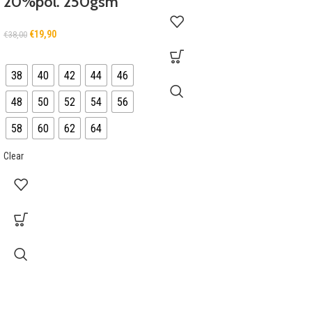
20%pol. 250gsm
€
19,90
€
38,00
38
40
42
44
46
48
50
52
54
56
58
60
62
64
Clear