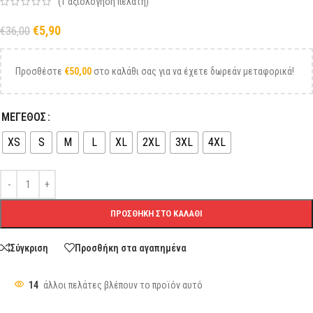
(
1
αξιολόγηση πελάτη)
€
5,90
€
36,00
Προσθέστε
€
50,00
στο καλάθι σας για να έχετε δωρεάν μεταφορικά!
ΜΕΓΕΘΟΣ
XS
S
M
L
XL
2XL
3XL
4XL
ΠΡΟΣΘΉΚΗ ΣΤΟ ΚΑΛΆΘΙ
Σύγκριση
Προσθήκη στα αγαπημένα
14
άλλοι πελάτες βλέπουν το προϊόν αυτό