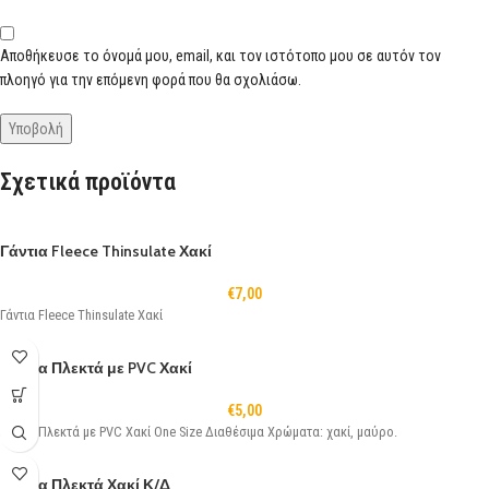
Αποθήκευσε το όνομά μου, email, και τον ιστότοπο μου σε αυτόν τον
πλοηγό για την επόμενη φορά που θα σχολιάσω.
Σχετικά προϊόντα
Γάντια Fleece Thinsulate Χακί
€
7,00
Γάντια Fleece Thinsulate Χακί
Γάντια Πλεκτά με PVC Χακί
€
5,00
Γάντια Πλεκτά με PVC Χακί One Size Διαθέσιμα Χρώματα: χακί, μαύρο.
Γάντια Πλεκτά Χακί Κ/Δ