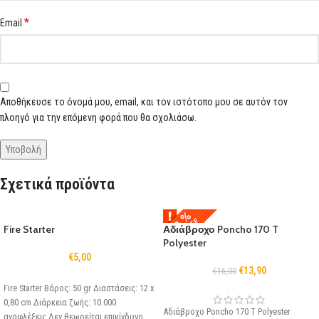
*
Email
Αποθήκευσε το όνομά μου, email, και τον ιστότοπο μου σε αυτόν τον
πλοηγό για την επόμενη φορά που θα σχολιάσω.
Σχετικά προϊόντα
-13 %
-13 %
€2,10 OFF
€2,10 OFF
Fire Starter
Αδιάβροχο Poncho 170 T
Polyester
€
5,00
€
13,90
€
16,00
Fire Starter Βάρος: 50 gr Διαστάσεις: 12 x
0,80 cm Διάρκεια ζωής: 10.000
Αδιάβροχο Poncho 170 T Polyester
αναφλέξεις Δεν θεωρείται επικίνδυνο